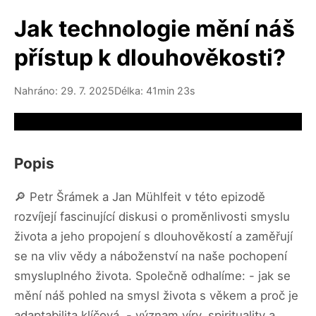
Jak technologie mění náš
přístup k dlouhověkosti?
Nahráno: 29. 7. 2025
Délka: 41min 23s
Video source not available
Popis
🔎 Petr Šrámek a Jan Mühlfeit v této epizodě
rozvíjejí fascinující diskusi o proměnlivosti smyslu
života a jeho propojení s dlouhověkostí a zaměřují
se na vliv vědy a náboženství na naše pochopení
smysluplného života. Společně odhalíme: - jak se
mění náš pohled na smysl života s věkem a proč je
adaptabilita klíčová, - význam víry, spirituality a